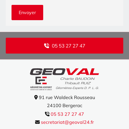
05 53 27 27 47
91 rue Waldeck Rousseau

24100 Bergerac
05 53 27 27 47

secretariat@geoval24.fr
