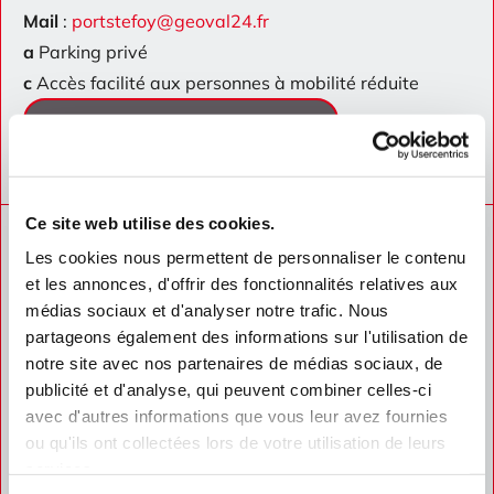
Mail
:
portstefoy@geoval24.fr
a
Parking privé
c
Accès facilité aux personnes à mobilité réduite
Nous envoyer un message
Ce site web utilise des cookies.
Les cookies nous permettent de personnaliser le contenu
Horaires d'ouverture de nos
et les annonces, d'offrir des fonctionnalités relatives aux
bureaux
médias sociaux et d'analyser notre trafic. Nous
partageons également des informations sur l'utilisation de
notre site avec nos partenaires de médias sociaux, de
publicité et d'analyse, qui peuvent combiner celles-ci
GEOVAL
Bergerac -
Bureau principal
avec d'autres informations que vous leur avez fournies
ou qu'ils ont collectées lors de votre utilisation de leurs
Horaires
services.